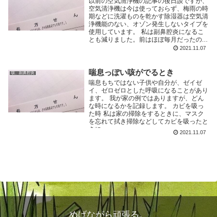
以前の空気清浄機の記事の後日談ですが、
空気清浄機は今は使っておらず、梅雨の時
期などに洗濯ものを乾かす除湿器は空気清
浄機能のない、オゾン発生しないタイプを
使用しています。 私は副鼻腔炎になるこ
とも減りました。前はほぼ毎月だったの...
2021.11.07
喘息っぽい咳がでるとき
咳、副鼻腔炎
喘息もちではない子供や自分が、ゼイゼ
イ、ゼロゼロとした呼吸になることがあり
ます。 我が家の例ではありますが、どん
な時になるかを記録します。 カビを吸っ
た時 私は家の掃除をするときに、マスク
を忘れて拭き掃除などしてカビを吸ったと
きに...
2021.11.07
めげながら頑張る。