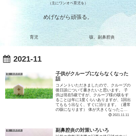
（主にワンオペ育児を）
めげながら頑張る。
育児
咳、副鼻腔炎
2021-11
子供がクループにならなくなった
咳、副鼻腔炎
話
コメントいただきましたので、クループの
後日談について書きたいと思います。 子
供は現在5歳ですが、クループ様の咳をす
ることは年に1度くらいありますが、1回出
てももう出なく、すぐに治ります。（通常
の咳になります） 体が大きくなったこ...
2021.11.11
副鼻腔炎の対策いろいろ
咳、副鼻腔炎