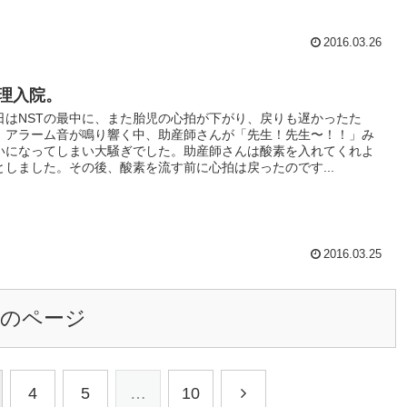
2016.03.26
理入院。
日はNSTの最中に、また胎児の心拍が下がり、戻りも遅かったた
、アラーム音が鳴り響く中、助産師さんが「先生！先生〜！！」み
いになってしまい大騒ぎでした。助産師さんは酸素を入れてくれよ
としました。その後、酸素を流す前に心拍は戻ったのです...
2016.03.25
次のページ
4
5
…
10