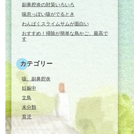
副鼻腔炎の対策いろいろ
喘息っぽい咳がでるとき
わんぱくスライムサムが面白い
おすすめ！掃除が簡単な鳥かご。最高で
す
カテゴリー
咳、副鼻腔炎
妊娠中
文鳥
未分類
育児