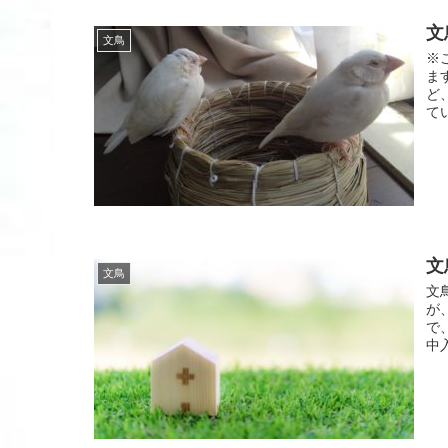
文
文鳥
※
ま
ど
て
文
文鳥
文
が
で
中