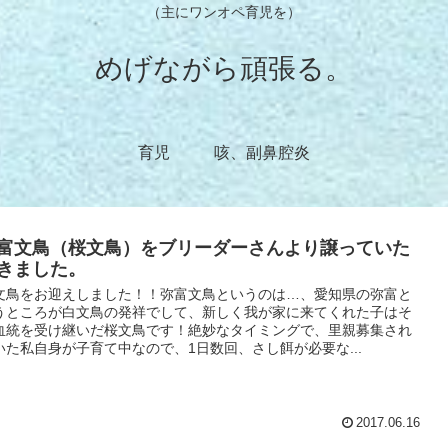
（主にワンオペ育児を）
めげながら頑張る。
育児
咳、副鼻腔炎
富文鳥（桜文鳥）をブリーダーさんより譲っていた
きました。
文鳥をお迎えしました！！弥富文鳥というのは…、愛知県の弥富と
うところが白文鳥の発祥でして、新しく我が家に来てくれた子はそ
血統を受け継いだ桜文鳥です！絶妙なタイミングで、里親募集され
いた私自身が子育て中なので、1日数回、さし餌が必要な...
2017.06.16