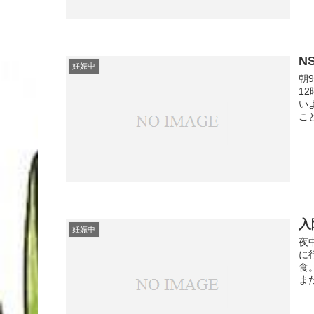
N
妊娠中
朝
1
い
こ
入
妊娠中
夜
に
食
ま