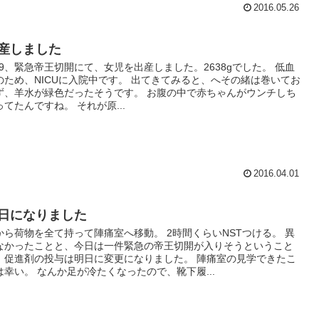
2016.05.26
産しました
/29、緊急帝王切開にて、女児を出産しました。2638gでした。 低血
のため、NICUに入院中です。 出てきてみると、へその緒は巻いてお
ず、羊水が緑色だったそうです。 お腹の中で赤ちゃんがウンチしち
ってたんですね。 それが原...
2016.04.01
日になりました
から荷物を全て持って陣痛室へ移動。 2時間くらいNSTつける。 異
なかったことと、今日は一件緊急の帝王切開が入りそうということ
、促進剤の投与は明日に変更になりました。 陣痛室の見学できたこ
は幸い。 なんか足が冷たくなったので、靴下履...