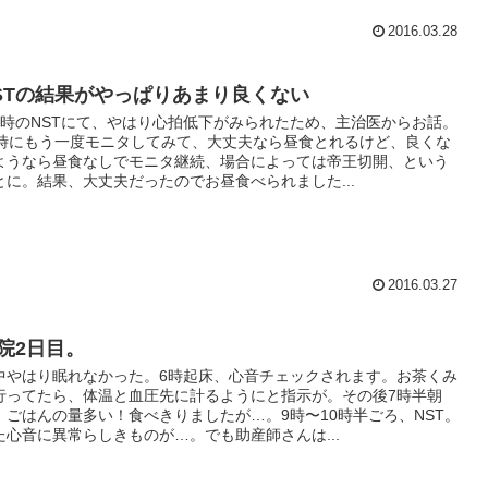
2016.03.28
STの結果がやっぱりあまり良くない
9時のNSTにて、やはり心拍低下がみられたため、主治医からお話。
2時にもう一度モニタしてみて、大丈夫なら昼食とれるけど、良くな
ようなら昼食なしでモニタ継続、場合によっては帝王切開、という
とに。結果、大丈夫だったのでお昼食べられました...
2016.03.27
院2日目。
中やはり眠れなかった。6時起床、心音チェックされます。お茶くみ
行ってたら、体温と血圧先に計るようにと指示が。その後7時半朝
。ごはんの量多い！食べきりましたが…。9時〜10時半ごろ、NST。
た心音に異常らしきものが…。でも助産師さんは...