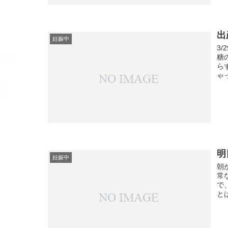
出
妊娠中
3
糖
ら
ゃ
明
妊娠中
朝
常
で
と