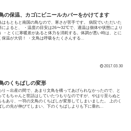
鳥の保温、カゴにビニールカバーをかけてます
鳥はもともと南国の鳥なので、寒さが苦手です。 病院でいただいた
料によると、 ・温度の目安は26〜32℃で、適温は個体や状態により
う ・とくに寒暖差があると体力を消耗する。体調が悪い時は、とに
く保温が大切！ ・文鳥は呼吸をたくさんする...
2017.03.30
鳥のくちばしの変形
わり～出産の間で、あまり文鳥を構ってあげられなかったので、と
ってもちゃんと世話はしていたつもりなのですが、やはり至らぬと
ろもあり、一羽の文鳥のくちばしが変形してしまいました。 上のく
ばしの先が伸びてしまい、下のくちばしよりも下に垂れ...