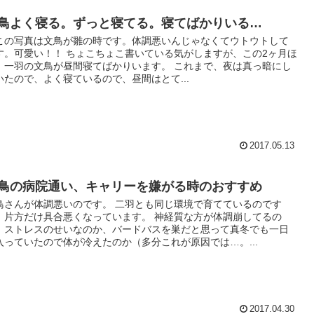
鳥よく寝る。ずっと寝てる。寝てばかりいる…
この写真は文鳥が雛の時です。体調悪いんじゃなくてウトウトして
す。可愛い！！ ちょこちょこ書いている気がしますが、この2ヶ月ほ
、一羽の文鳥が昼間寝てばかりいます。 これまで、夜は真っ暗にし
いたので、よく寝ているので、昼間はとて...
2017.05.13
鳥の病院通い、キャリーを嫌がる時のおすすめ
鳥さんが体調悪いのです。 二羽とも同じ環境で育てているのです
、片方だけ具合悪くなっています。 神経質な方が体調崩してるの
、ストレスのせいなのか、バードバスを巣だと思って真冬でも一日
入っていたので体が冷えたのか（多分これが原因では…。...
2017.04.30