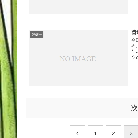
管
妊娠中
今
め
た
う
1
2
3