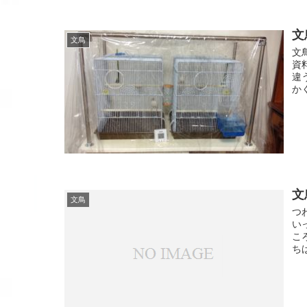
文
文鳥
文
資
違
か
文
文鳥
つ
い
こ
ち