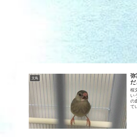
弥
文鳥
だ
桜
い
の
て